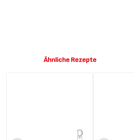
Ähnliche Rezepte
Heidelbeer-
Erdnussbutter-
Joghurt-
Heidelbeer-
Smoothie
Smoothie