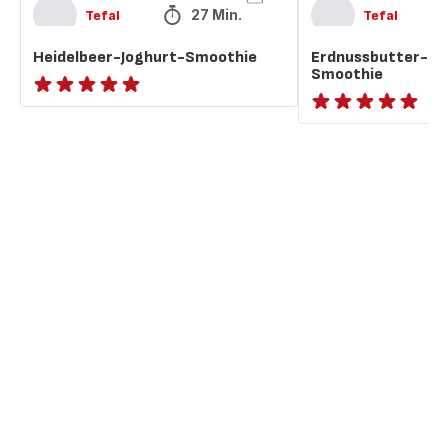
27 Min.
Tefal
Tefal
Heidelbeer-Joghurt-Smoothie
Erdnussbutter-He
Smoothie
ratings.NaN
ratings.NaN