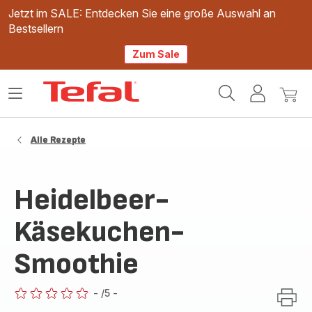
Jetzt im SALE: Entdecken Sie eine große Auswahl an
Bestsellern
Zum Sale
Tefal
Das
Mein
Mein
Homepage
Menü
Konto
Waren
öffnen
Alle Rezepte
Heidelbeer-
Käsekuchen-
Smoothie
-
/5
-
ratings.0