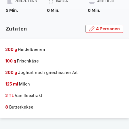
ZUBEREITUNG
BACKEN
ABKÜHLEN
5 Min.
0 Min.
0 Min.
Zutaten
4 Personen
200 g
Heidelbeeren
100 g
Frischkäse
200 g
Joghurt nach griechischer Art
125 ml
Milch
2 TL
Vanilleextrakt
8
Butterkekse