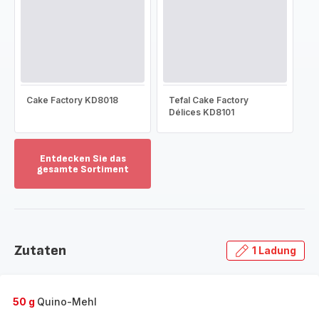
Cake Factory KD8018
Tefal Cake Factory
Délices KD8101
Entdecken Sie das
gesamte Sortiment
Mehr
anzeigen
-
Entdecken
Sie
Zutaten
1 Ladung
das
gesamte
Sortiment
-
50 g
Quino-Mehl