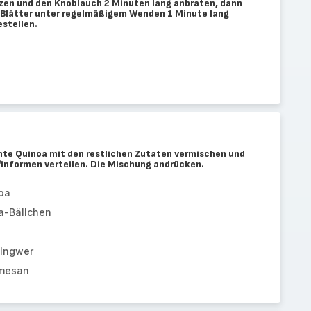
itzen und den Knoblauch 2 Minuten lang anbraten, dann
 Blätter unter regelmäßigem Wenden 1 Minute lang
estellen.
chte Quinoa mit den restlichen Zutaten vermischen und
finformen verteilen. Die Mischung andrücken.
oa
a-Bällchen
 Ingwer
rmesan