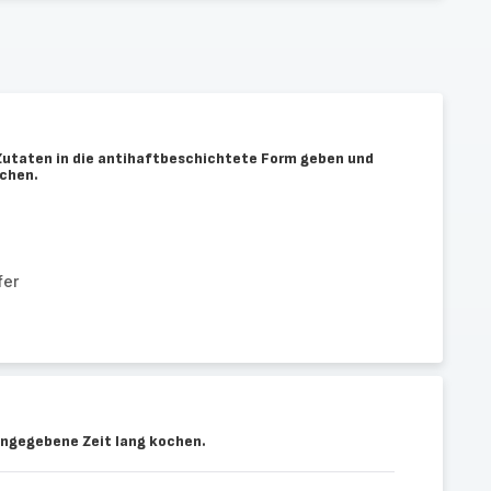
 Zutaten in die antihaftbeschichtete Form geben und
schen.
n
fer
angegebene Zeit lang kochen.