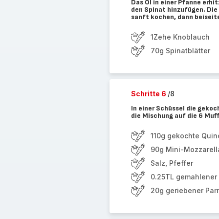
Das Öl in einer Pfanne erh
den Spinat hinzufügen. Die
sanft kochen, dann beiseit
1Zehe Knoblauch
70g Spinatblätter
Schritte 6
/8
In einer Schüssel die geko
die Mischung auf die 6 Muf
110g gekochte Quin
90g Mini-Mozzarell
Salz, Pfeffer
0.25TL gemahlener
20g geriebener Pa