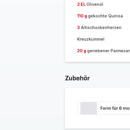
2 EL
Olivenöl
110 g
gekochte Quinoa
3
Artischockenherzen
Kreuzkümmel
20 g
geriebener Parmesa
Zubehör
Form für 6 mu