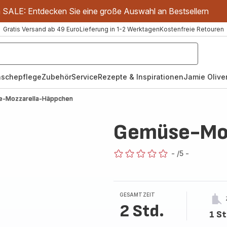
m SALE: Entdecken Sie eine große Auswahl an Bestsellern
Gratis Versand ab 49 Euro
Lieferung in 1-2 Werktagen
Kostenfreie Retouren
schepflege
Zubehör
Service
Rezepte & Inspirationen
Jamie Oliver
-Mozzarella-Häppchen
Gemüse-Moz
-
/5
-
ratings.0
GESAMTZEIT
2 Std.
1 St