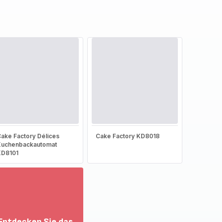
ake Factory Délices
Cake Factory KD8018
Kuchenbackautomat
KD8101
Entdecken Sie das