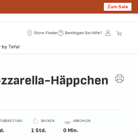
Zum Sale
Store-Finder
Benötigen Sie Hilfe?
Store-
Benötigen
Mein
Mein
Finder
Sie
Konto
Waren
 by Tefal
Hilfe?
zarella-Häppchen
ZUBEREITUNG
BACKEN
ABKÜHLEN
d.
1 Std.
0 Min.