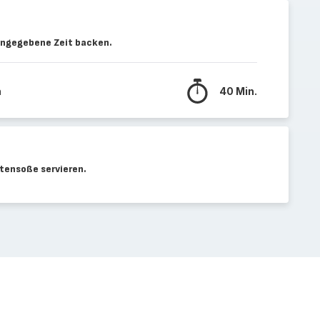
angegebene Zeit backen.
n
40 Min.
ensoße servieren.