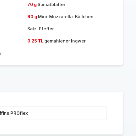
70 g
Spinatblätter
90 g
Mini-Mozzarella-Bällchen
Salz, Pfeffer
0.25 TL
gemahlener Ingwer
n
ffins PROflex