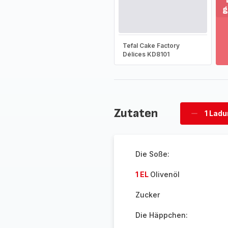
g
M
an
-
Tefal Cake Factory
En
Délices KD8101
Si
d
g
So
-
Zutaten
1 Lad
Ladung
löschen
Die Soße:
1 EL
Olivenöl
Zucker
Die Häppchen: