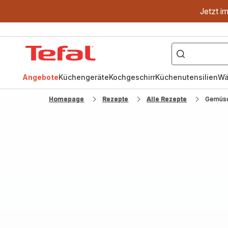
Jetzt i
["OptiGrill","Easy
Fry","Pfanne"]
Tefal
Homepage
Angebote
Küchengeräte
Kochgeschirr
Küchenutensilien
Wä
Homepage
Rezepte
Alle Rezepte
Gemüse