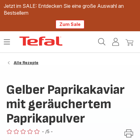
Jetzt im SALE: Entdecken Sie eine große Auswahl an
Bestsellern
Zum Sale
Tefal
Das
Mein
Mein
Homepage
Menü
Konto
Waren
öffnen
Alle Rezepte
Gelber Paprikakaviar
mit geräuchertem
Paprikapulver
-
/5
-
ratings.0