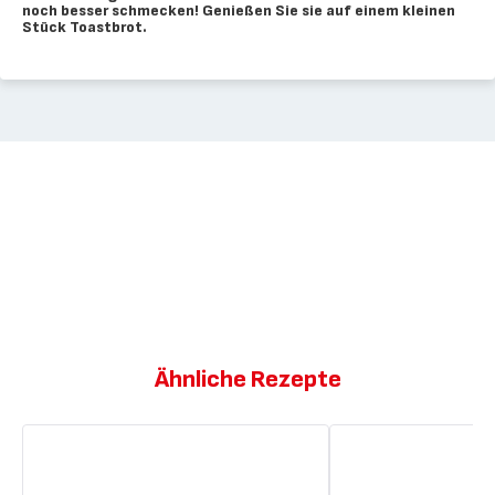
noch besser schmecken! Genießen Sie sie auf einem kleinen
Stück Toastbrot.
Ähnliche Rezepte
Pommes
Bratkartoffeln
frites
mit
mit
Speck