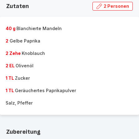
Zutaten
2 Personen
40 g
Blanchierte Mandeln
2
Gelbe Paprika
2 Zehe
Knoblauch
2 EL
Olivenöl
1 TL
Zucker
1 TL
Geräuchertes Paprikapulver
Salz, Pfeffer
Zubereitung