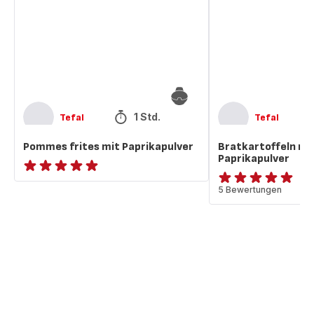
Paprikapulver
und
Paprikapulver
1 Std.
Tefal
Tefal
Pommes frites mit Paprikapulver
Bratkartoffeln mi
Paprikapulver
Bewertung
Bewertung
5 Bewertungen
mit
mit
5
5
Sternen
Sternen
(Durchschnitt)
(Durchschnitt)