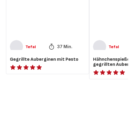
Auberginen
37 Min.
Tefal
Tefal
Gegrillte Auberginen mit Pesto
Hähnchenspieße C
gegrillten Auberg
ratings.NaN
ratings.NaN