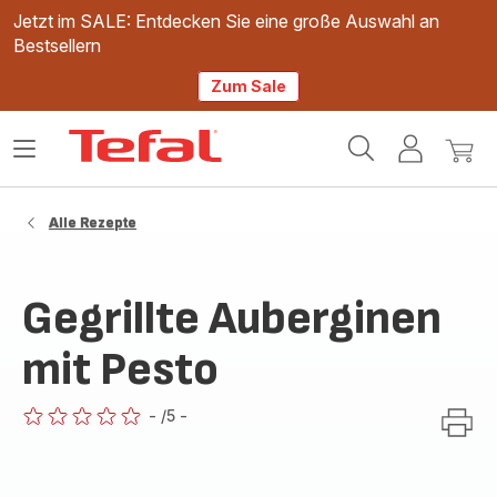
Jetzt im SALE: Entdecken Sie eine große Auswahl an
Bestsellern
Zum Sale
Tefal
Das
Mein
Mein
Homepage
Menü
Konto
Waren
öffnen
Alle Rezepte
Gegrillte Auberginen
mit Pesto
-
/5
-
ratings.0