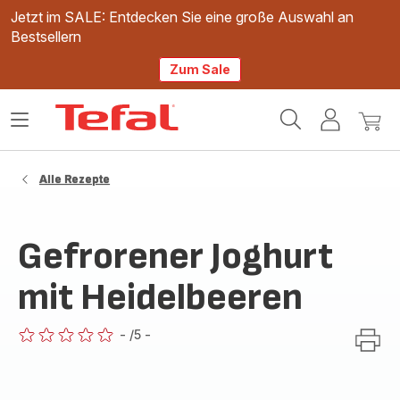
Jetzt im SALE: Entdecken Sie eine große Auswahl an
Bestsellern
Zum Sale
Tefal
Das
Mein
Mein
Homepage
Menü
Konto
Waren
öffnen
Alle Rezepte
Gefrorener Joghurt
mit Heidelbeeren
-
/5
-
ratings.0