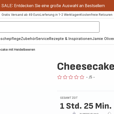
m SALE: Entdecken Sie eine große Auswahl an Bestsellern
Gratis Versand ab 49 Euro
Lieferung in 1-2 Werktagen
Kostenfreie Retouren
schepflege
Zubehör
Service
Rezepte & Inspirationen
Jamie Oliver
cake mit Heidelbeeren
Cheesecake
-
/5
-
ratings.0
GESAMTZEIT
1 Std. 25 Min.