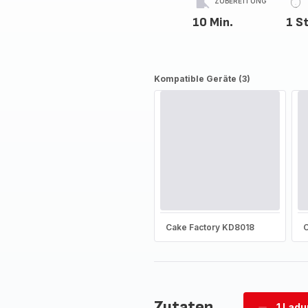
ZUBEREITUNG
10 Min.
1 St
Kompatible Geräte (3)
Cake Factory KD8018
C
Zutaten
1 Lad