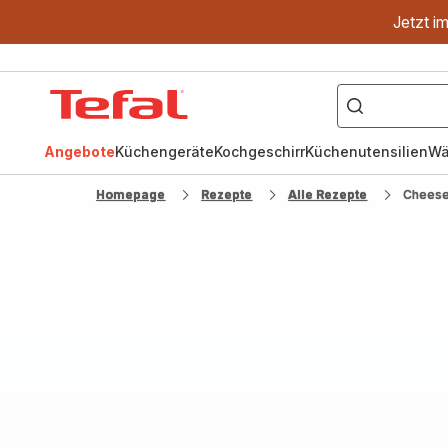
Jetzt i
["OptiGrill","Easy
Fry","Pfanne"]
Tefal
Homepage
Angebote
Küchengeräte
Kochgeschirr
Küchenutensilien
Wä
Homepage
Rezepte
Alle Rezepte
Cheese