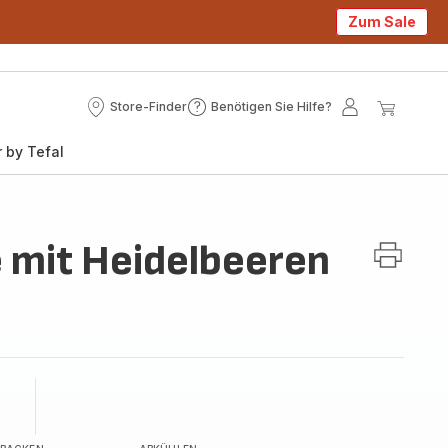
Zum Sale
Store-Finder
Benötigen Sie Hilfe?
Store-
Benötigen
Mein
Mein
Finder
Sie
Konto
Waren
 by Tefal
Hilfe?
 mit Heidelbeeren