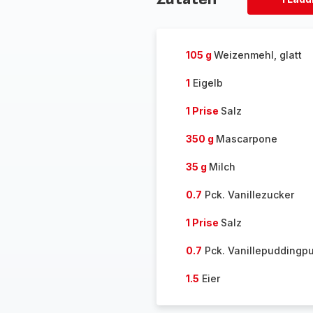
Ladung
löschen
105 g
Weizenmehl, glatt
1
Eigelb
1 Prise
Salz
350 g
Mascarpone
35 g
Milch
0.7
Pck. Vanillezucker
1 Prise
Salz
0.7
Pck. Vanillepuddingpu
1.5
Eier