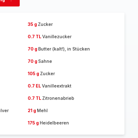
Ladung
hinzufügen
35 g
Zucker
0.7 TL
Vanillezucker
70 g
Butter (kalt!), in Stücken
70 g
Sahne
105 g
Zucker
0.7 EL
Vanilleextrakt
0.7 TL
Zitronenabrieb
lver
21 g
Mehl
175 g
Heidelbeeren