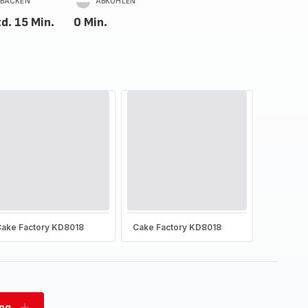
BACKEN
ABKÜHLEN
d. 15 Min.
0 Min.
ake Factory KD8018
Cake Factory KD8018
ung