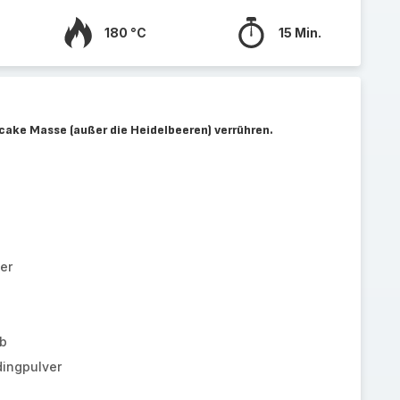
180 °C
15 Min.
cake Masse (außer die Heidelbeeren) verrühren.
er
eb
dingpulver