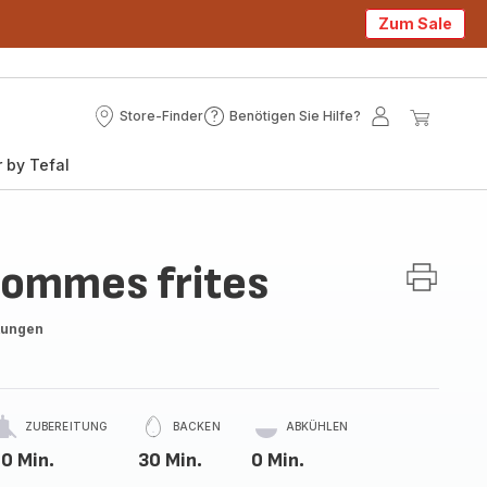
Zum Sale
Store-Finder
Benötigen Sie Hilfe?
Store-
Benötigen
Mein
Mein
Finder
Sie
Konto
Waren
 by Tefal
Hilfe?
Pommes frites
tungen
ZUBEREITUNG
BACKEN
ABKÜHLEN
0 Min.
30 Min.
0 Min.