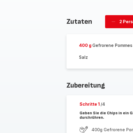
Zutaten
2 Per
Personen
löschen
400 g
Gefrorene Pommes 
Salz
Zubereitung
Schritte 1
/4
Geben Sie die Chips in ein 
durchrühren.
400g Gefrorene Pom