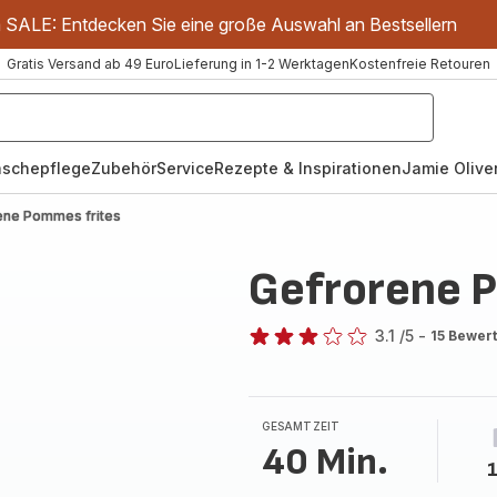
m SALE: Entdecken Sie eine große Auswahl an Bestsellern
Gratis Versand ab 49 Euro
Lieferung in 1-2 Werktagen
Kostenfreie Retouren
schepflege
Zubehör
Service
Rezepte & Inspirationen
Jamie Oliver
ene Pommes frites
Gefrorene 
3.1
/5
-
15 Bewer
ratings.3.1
GESAMTZEIT
40 Min.
1