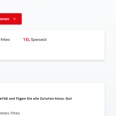
sonen
Personen
hinzufügen
frites
1 EL
Speiseöl
Gefäß und fügen Sie alle Zutaten hinzu. Gut
mes frites