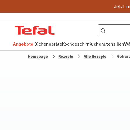
Jetzt i
["OptiGrill","Easy
Fry","Pfanne"]
Tefal
Homepage
Angebote
Küchengeräte
Kochgeschirr
Küchenutensilien
Wä
Homepage
Rezepte
Alle Rezepte
Gefror