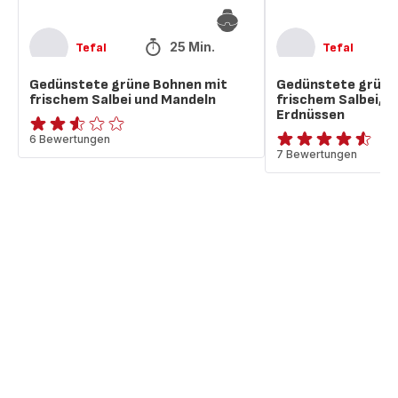
25 Min.
Tefal
Tefal
Gedünstete grüne Bohnen mit
Gedünstete grüne
frischem Salbei und Mandeln
frischem Salbei, B
Erdnüssen
ratings.2.5
6 Bewertungen
ratings.4.5
7 Bewertungen