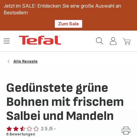
Jetzt im SALE: Entdecken Sie eine große Auswahl an
Bestsellern
Zum Sale
Tefal
Das
Mein
Mein
Homepage
Menü
Konto
Waren
öffnen
Alle Rezepte
Gedünstete grüne
Bohnen mit frischem
Salbei und Mandeln
2.5
/5
-
ratings.2.5
6 Bewertungen