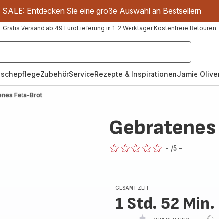
m SALE: Entdecken Sie eine große Auswahl an Bestsellern
Gratis Versand ab 49 Euro
Lieferung in 1-2 Werktagen
Kostenfreie Retouren
schepflege
Zubehör
Service
Rezepte & Inspirationen
Jamie Oliver
enes Feta-Brot
Gebratenes
-
/5
-
ratings.0
GESAMTZEIT
1 Std. 52 Min.