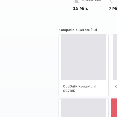
ZUBEREITUNG
15 Min.
7 M
Kompatible Geräte (10)
OptiGrill+ Kontaktgrill
O
GC718D