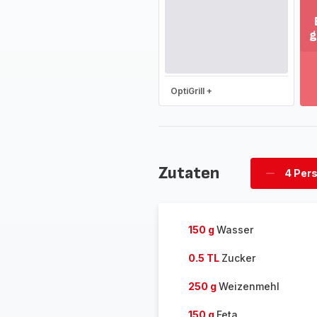
g
M
an
-
En
OptiGrill +
Si
d
g
So
-
Zutaten
4 Per
Personen
löschen
150 g
Wasser
0.5 TL
Zucker
250 g
Weizenmehl
150 g
Feta