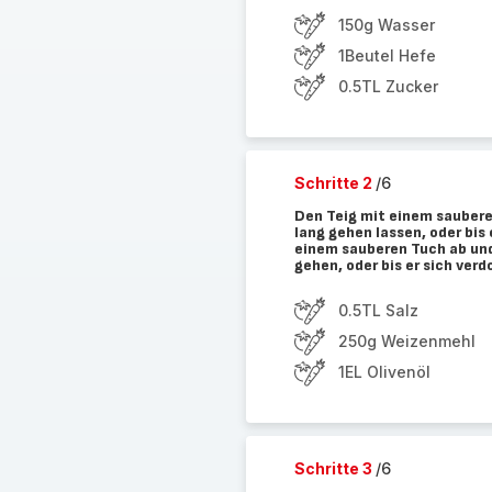
150g Wasser
1Beutel Hefe
0.5TL Zucker
Schritte 2
/6
Den Teig mit einem sauber
lang gehen lassen, oder bis
einem sauberen Tuch ab und
gehen, oder bis er sich verd
0.5TL Salz
250g Weizenmehl
1EL Olivenöl
Schritte 3
/6