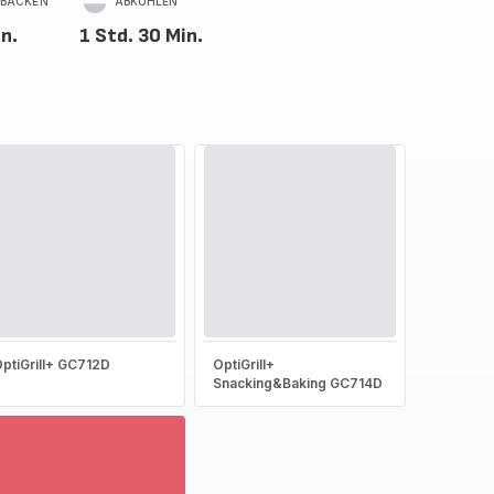
BACKEN
ABKÜHLEN
in.
1 Std. 30 Min.
ptiGrill+ GC712D
OptiGrill+
Snacking&Baking GC714D