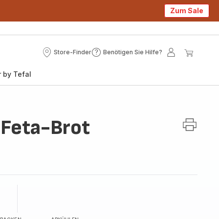
Zum Sale
Store-Finder
Benötigen Sie Hilfe?
Store-
Benötigen
Mein
Mein
Finder
Sie
Konto
Waren
 by Tefal
Hilfe?
 Feta-Brot