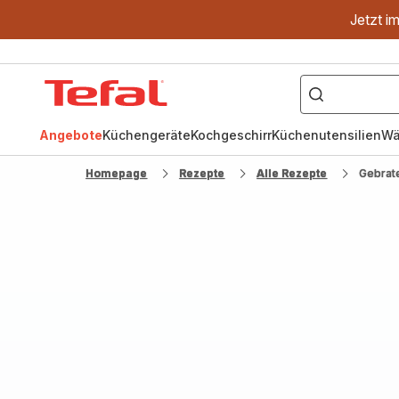
Jetzt i
["OptiGrill","Easy
Fry","Pfanne"]
Tefal
Homepage
Angebote
Küchengeräte
Kochgeschirr
Küchenutensilien
Wä
Homepage
Rezepte
Alle Rezepte
Gebrat