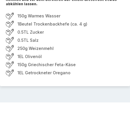
abkühlen lassen.
150g Warmes Wasser
1Beutel Trockenbackhefe (ca. 4 g)
0.5TL Zucker
0.5TL Salz
250g Weizenmehl
1EL Olivenöl
150g Griechischer Feta-Käse
1EL Getrockneter Oregano