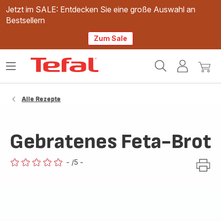
Jetzt im SALE: Entdecken Sie eine große Auswahl an
Bestsellern
Zum Sale
Tefal
Das
Mein
Mein
Homepage
Menü
Konto
Waren
öffnen
Alle Rezepte
Gebratenes Feta-Brot
-
/5
-
ratings.0