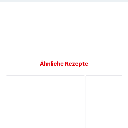
Ähnliche Rezepte
Jade-
Bauernpfanne
Garnelen-
Pfanne