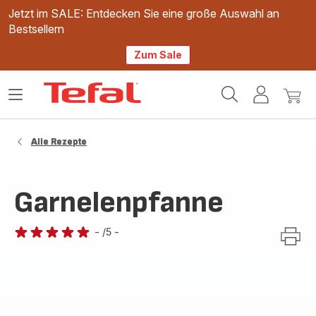
Jetzt im SALE: Entdecken Sie eine große Auswahl an
Bestsellern
Zum Sale
Tefal
Das
Mein
Mein
Homepage
Menü
Konto
Waren
öffnen
Alle Rezepte
Garnelenpfanne
-
/5
-
Bewertung
mit
5
Sternen
(Durchschnitt)