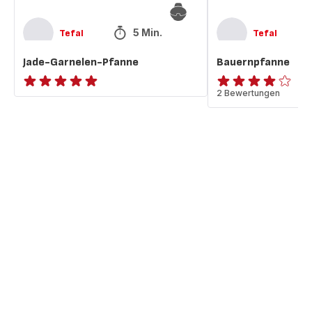
5 Min.
Tefal
Tefal
Jade-Garnelen-Pfanne
Bauernpfanne
ratings.NaN
ratings.3.9
2 Bewertungen