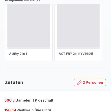
Kompatible Geräte (2)
Actifry 2 in 1
ACTIFRY 2in1 (YV9601)
Zutaten
2 Personen
500 g
Garnelen TK geschält
150 ml
Weißwein (Riesling)