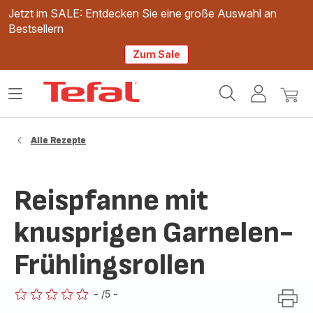
Jetzt im SALE: Entdecken Sie eine große Auswahl an
Bestsellern
Zum Sale
Tefal
Das
Mein
Mein
Homepage
Menü
Konto
Waren
öffnen
Alle Rezepte
Reispfanne mit
knusprigen Garnelen-
Frühlingsrollen
-
/5
-
ratings.0