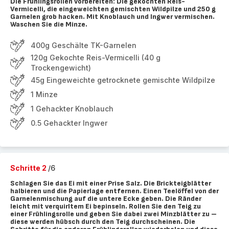
Die Frühlingsrollen vorbereiten: Die gekochten Reis-
Vermicelli, die eingeweichten gemischten Wildpilze und 250 g
Garnelen grob hacken. Mit Knoblauch und Ingwer vermischen.
Waschen Sie die Minze.
400g Geschälte TK-Garnelen
120g Gekochte Reis-Vermicelli (40 g
Trockengewicht)
45g Eingeweichte getrocknete gemischte Wildpilze
1 Minze
1 Gehackter Knoblauch
0.5 Gehackter Ingwer
Schritte 2
/6
Schlagen Sie das Ei mit einer Prise Salz. Die Brickteigblätter
halbieren und die Papierlage entfernen. Einen Teelöffel von der
Garnelenmischung auf die untere Ecke geben. Die Ränder
leicht mit verquirltem Ei bepinseln. Rollen Sie den Teig zu
einer Frühlingsrolle und geben Sie dabei zwei Minzblätter zu –
diese werden hübsch durch den Teig durchscheinen. Die