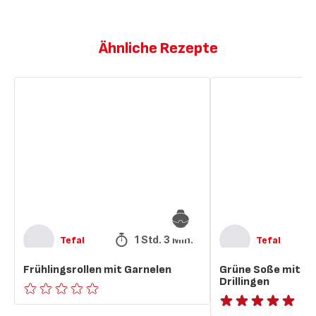
Ähnliche Rezepte
Frühlingsrollen
Grüne
mit
Soße
Garnelen
mit
knusprigen
Drillingen
1 Std. 3 Min.
Tefal
Tefal
Frühlingsrollen mit Garnelen
Grüne Soße mit kn
Drillingen
ratings.0
ratings.NaN