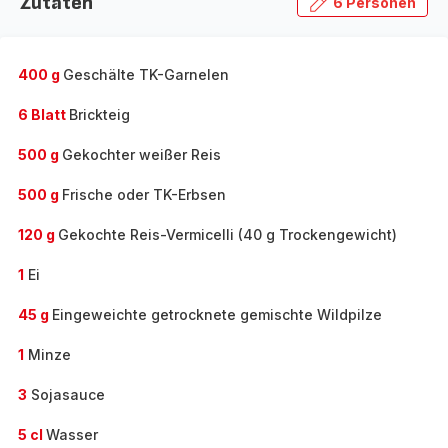
Zutaten
6 Personen
400 g
Geschälte TK-Garnelen
6 Blatt
Brickteig
500 g
Gekochter weißer Reis
500 g
Frische oder TK-Erbsen
120 g
Gekochte Reis-Vermicelli (40 g Trockengewicht)
1
Ei
45 g
Eingeweichte getrocknete gemischte Wildpilze
1
Minze
3
Sojasauce
5 cl
Wasser