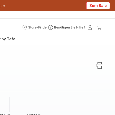
ern
Zum Sale
Store-Finder
Benötigen Sie Hilfe?
Store-
Benötigen
Mein
Mein
Finder
Sie
Konto
Waren
 by Tefal
Hilfe?