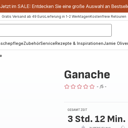
Jetzt im SALE: Entdecken Sie eine große Auswahl an Bestsell
Gratis Versand ab 49 Euro
Lieferung in 1-2 Werktagen
Kostenfreie Retouren
schepflege
Zubehör
Service
Rezepte & Inspirationen
Jamie Oliver
e
Ganache
-
/5
-
ratings.0
GESAMTZEIT
3 Std. 12 Min.