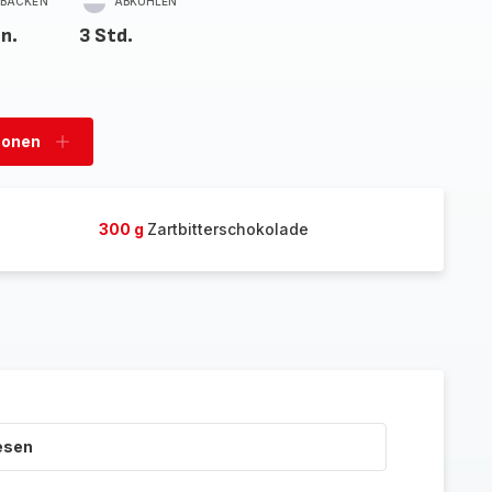
BACKEN
ABKÜHLEN
in.
3 Std.
sonen
Personen
hinzufügen
300 g
Zartbitterschokolade
esen