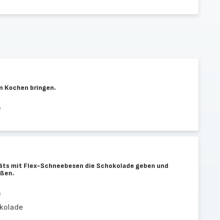
m Kochen bringen.
e
räts mit Flex-Schneebesen die Schokolade geben und
eßen.
e
okolade