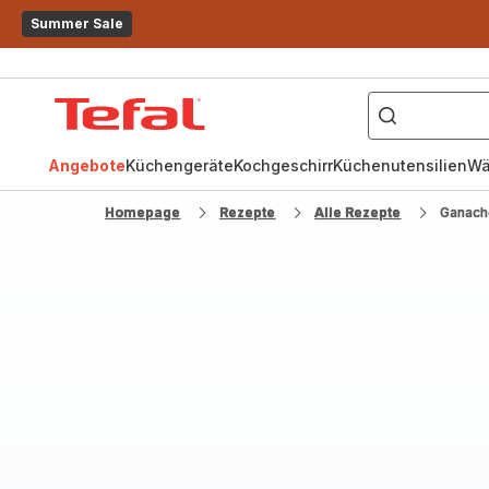
Summer Sale
["OptiGrill","Easy
Fry","Pfanne"]
Tefal
Homepage
Angebote
Küchengeräte
Kochgeschirr
Küchenutensilien
Wä
Homepage
Rezepte
Alle Rezepte
Ganach