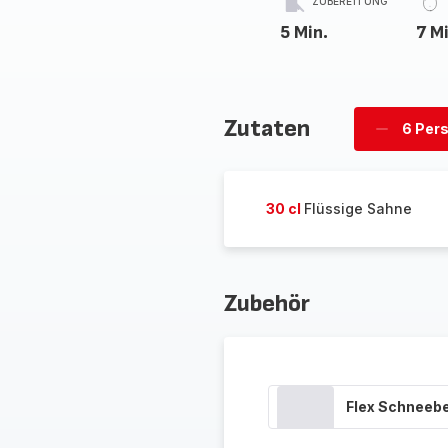
ZUBEREITUNG
5 Min.
7 M
Zutaten
6 Per
Personen
löschen
30 cl
Flüssige Sahne
Zubehör
Flex Schneeb