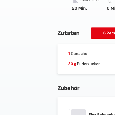
ZUBEREITUNG
20 Min.
0 M
Zutaten
6 Per
Personen
löschen
1
Ganache
30 g
Puderzucker
Zubehör
Flex Schneeb