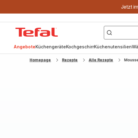
Jetzt i
["OptiGrill","Easy
Fry","Pfanne"]
Tefal
Homepage
Angebote
Küchengeräte
Kochgeschirr
Küchenutensilien
Wä
Homepage
Rezepte
Alle Rezepte
Mousse