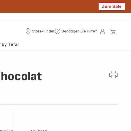
Zum Sale
Store-Finder
Benötigen Sie Hilfe?
Store-
Benötigen
Mein
Mein
Finder
Sie
Konto
Waren
 by Tefal
Hilfe?
Chocolat