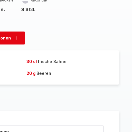
BACKEN
ABKÜHLEN
in.
3 Std.
sonen
Personen
hinzufügen
30 cl
frische Sahne
20 g
Beeren
esen