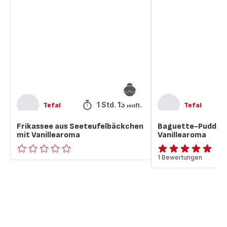
aus
Pudding
Seeteufelbäckchen
mit
mit
Vanillearoma
Vanillearoma
1 Std. 13 Min.
Tefal
Tefal
Frikassee aus Seeteufelbäckchen
Baguette-Pudding
mit Vanillearoma
Vanillearoma
ratings.0
Bewertung
1 Bewertungen
mit
5
Sternen
(Durchschnitt)