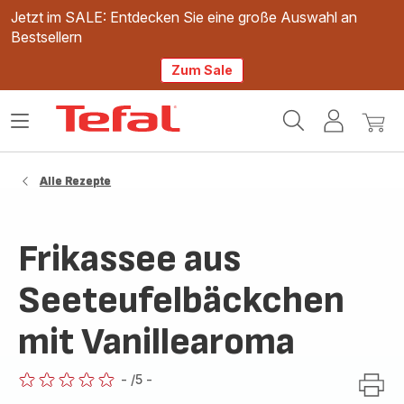
Jetzt im SALE: Entdecken Sie eine große Auswahl an
Bestsellern
Zum Sale
Tefal
Das
Mein
Mein
Homepage
Menü
Konto
Waren
öffnen
Alle Rezepte
Frikassee aus
Seeteufelbäckchen
mit Vanillearoma
-
/5
-
ratings.0