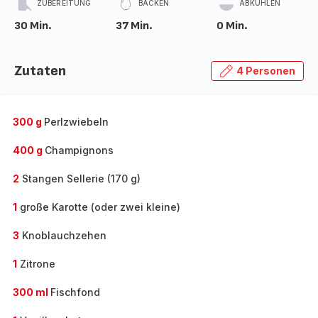
ZUBEREITUNG
BACKEN
ABKÜHLEN
30 Min.
37 Min.
0 Min.
Zutaten
4 Personen
300 g
Perlzwiebeln
400 g
Champignons
2
Stangen Sellerie (170 g)
1
große Karotte (oder zwei kleine)
3
Knoblauchzehen
1
Zitrone
300 ml
Fischfond