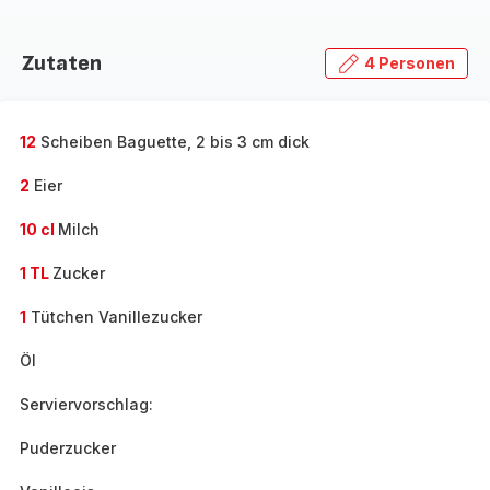
Zutaten
4 Personen
12
Scheiben Baguette, 2 bis 3 cm dick
2
Eier
10 cl
Milch
1 TL
Zucker
1
Tütchen Vanillezucker
Öl
Serviervorschlag:
Puderzucker