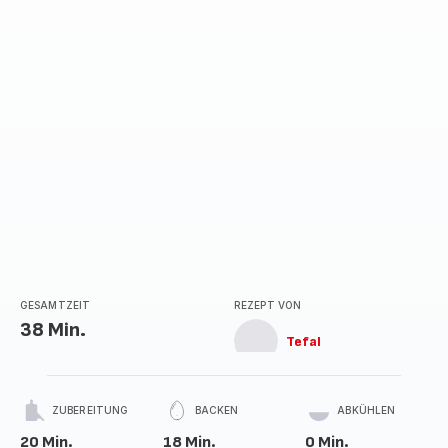
Sternen
(Durchschnitt)
GESAMTZEIT
REZEPT VON
38 Min.
Tefal
ZUBEREITUNG
BACKEN
ABKÜHLEN
20 Min.
18 Min.
0 Min.