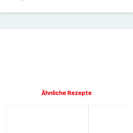
Ähnliche Rezepte
Frikassee
Apfel-
aus
Birnenspalten
Seeteufelbäckchen
mit
mit
Nüssen
Vanillearoma