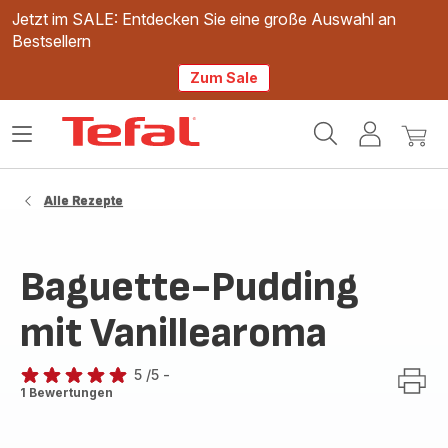
Jetzt im SALE: Entdecken Sie eine große Auswahl an
Bestsellern
Zum Sale
Tefal
Das
Mein
Mein
Homepage
Menü
Konto
Waren
öffnen
Alle Rezepte
Baguette-Pudding
mit Vanillearoma
5
/5
-
Bewertung
1 Bewertungen
mit
5