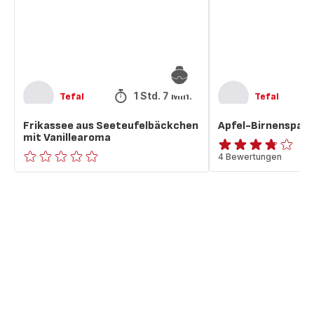
1 Std. 7 Min.
Tefal
Tefal
Frikassee aus Seeteufelbäckchen
Apfel-Birnenspalt
mit Vanillearoma
ratings.3.7
4 Bewertungen
ratings.0