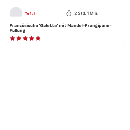
2 Std. 1 Min.
Tefal
Französische 'Galette' mit Mandel-Frangipane-
Füllung
ratings.NaN