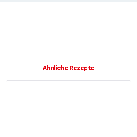
Ähnliche Rezepte
Französische
'Galette'
mit
Mandel-
Frangipane-
Füllung