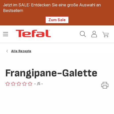
Jetzt im SALE: Entdecken Sie eine große Auswahl an
Bestsellern
Zum Sale
Tefal
Das
Mein
Mein
Homepage
Menü
Konto
Waren
öffnen
Alle Rezepte
Frangipane-Galette
-
/5
-
ratings.0