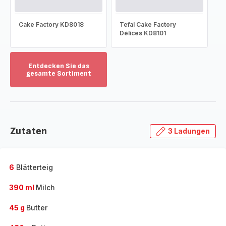
Cake Factory KD8018
Tefal Cake Factory
Délices KD8101
Entdecken Sie das
gesamte Sortiment
Mehr
anzeigen
-
Entdecken
Sie
Zutaten
3 Ladungen
das
gesamte
Sortiment
-
6
Blätterteig
390 ml
Milch
45 g
Butter