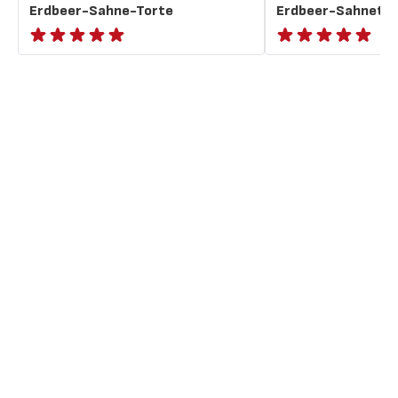
Erdbeer-Sahne-Torte
Erdbeer-Sahnetor
ratings.NaN
ratings.NaN