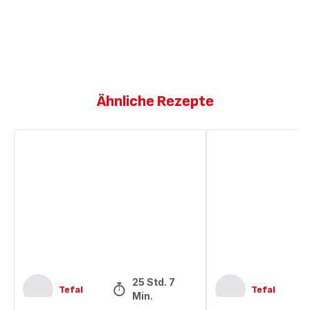
Ähnliche Rezepte
Erdbeer-
Erdbeer-
Sahne-
Sahnetorte
Torte
25 Std. 7
Tefal
Tefal
Min.