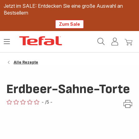
Jetzt im SALE: Entdecken Sie eine große Auswahl an
Bestsellern
Zum Sale
Tefal
Das
Mein
Mein
Homepage
Menü
Konto
Waren
öffnen
Alle Rezepte
Erdbeer-Sahne-Torte
-
/5
-
ratings.0