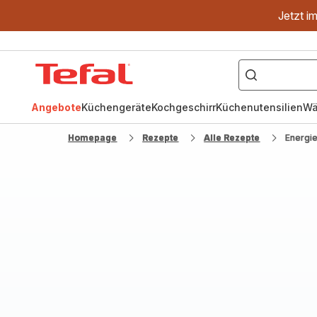
Jetzt i
["OptiGrill","Easy
Fry","Pfanne"]
Tefal
Homepage
Angebote
Küchengeräte
Kochgeschirr
Küchenutensilien
Wä
Homepage
Rezepte
Alle Rezepte
Energi