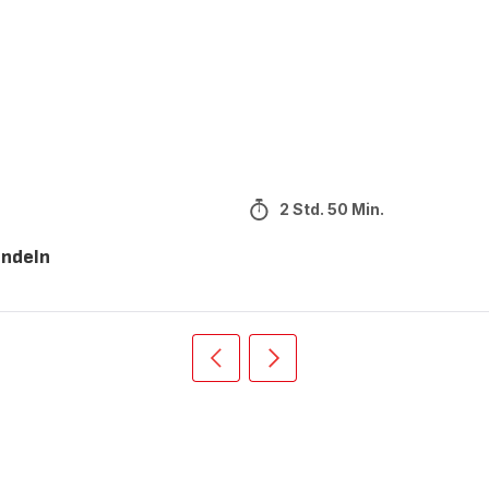
2 Std. 50 Min.
andeln
Vorherige
Weiter
Recipe
Recipe
card
card
slider
slider