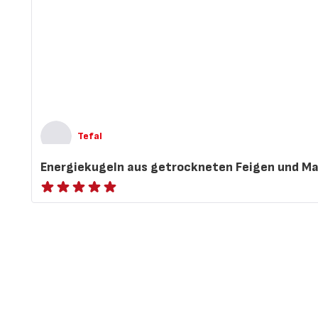
Tefal
Energiekugeln aus getrockneten Feigen und M
ratings.NaN