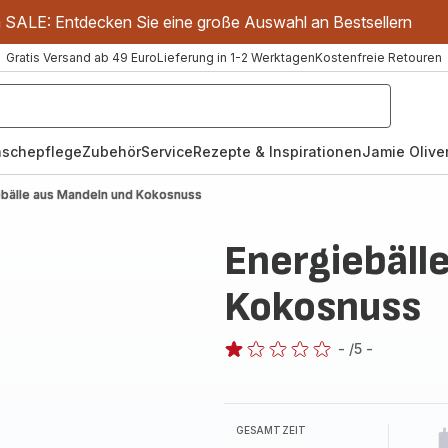
m SALE: Entdecken Sie eine große Auswahl an Bestsellern
Gratis Versand ab 49 Euro
Lieferung in 1-2 Werktagen
Kostenfreie Retouren
schepflege
Zubehör
Service
Rezepte & Inspirationen
Jamie Oliver
ebälle aus Mandeln und Kokosnuss
Energiebäll
Kokosnuss
-
/5
-
Bewertung
mit
1
Stern
GESAMTZEIT
(Durchschnitt)