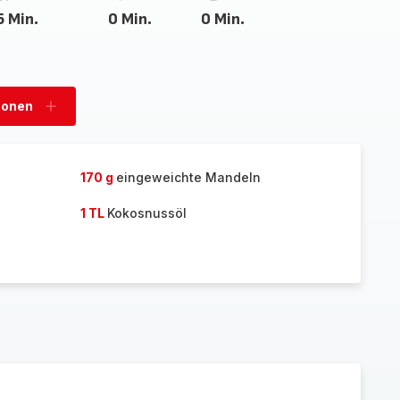
5 Min.
0 Min.
0 Min.
sonen
Personen
hinzufügen
170 g
eingeweichte Mandeln
1 TL
Kokosnussöl