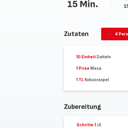
15 Min.
1
Zutaten
4 Per
Personen
löschen
10 Einheit
Datteln
1 Prise
Maca
1 TL
Kokosraspel
Zubereitung
Schritte 1
/4