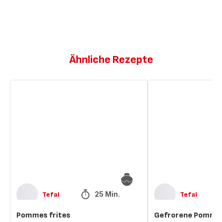
Ähnliche Rezepte
Pommes
Gefrorene
frites
Pommes
frites
25 Min.
Tefal
Tefal
Pommes frites
Gefrorene Pommes