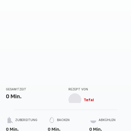
Sternen
(Durchschnitt)
GESAMTZEIT
REZEPT VON
0 Min.
Tefal
ZUBEREITUNG
BACKEN
ABKÜHLEN
0 Min.
0 Min.
0 Min.