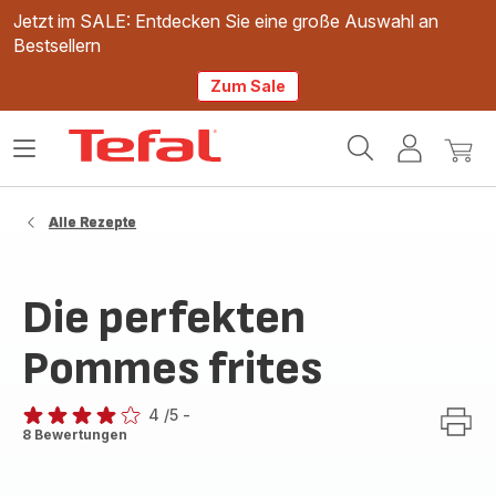
Jetzt im SALE: Entdecken Sie eine große Auswahl an
Bestsellern
Zum Sale
Tefal
Das
Mein
Mein
Homepage
Menü
Konto
Waren
öffnen
Alle Rezepte
Die perfekten
Pommes frites
4
/5
-
Bewertung
8 Bewertungen
mit
4