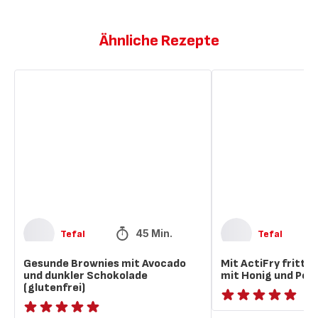
Ähnliche Rezepte
Gesunde
Mit
Brownies
ActiFry
mit
frittiertes
Avocado
Kalbfleisch
und
mit
dunkler
Honig
Schokolade
und
(glutenfrei)
Pekannüssen
45 Min.
Tefal
Tefal
Gesunde Brownies mit Avocado
Mit ActiFry frittie
und dunkler Schokolade
mit Honig und Pe
(glutenfrei)
ratings.NaN