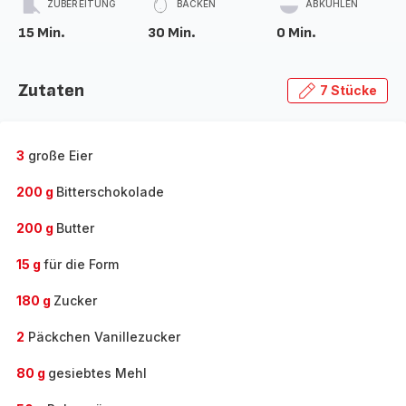
ZUBEREITUNG
BACKEN
ABKÜHLEN
15 Min.
30 Min.
0 Min.
Zutaten
7 Stücke
3
große Eier
200 g
Bitterschokolade
200 g
Butter
15 g
für die Form
180 g
Zucker
2
Päckchen Vanillezucker
80 g
gesiebtes Mehl