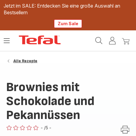
Jetzt im SALE: Entdecken Sie eine große Auswahl an
Bestsellern
Zum Sale
Tefal
Das
Mein
Mein
Homepage
Menü
Konto
Waren
öffnen
Alle Rezepte
Brownies mit
Schokolade und
Pekannüssen
-
/5
-
ratings.0