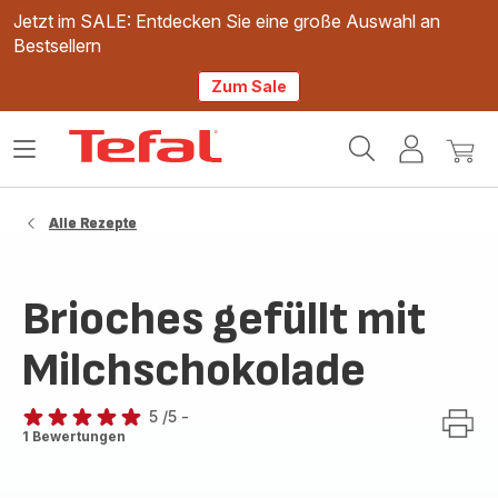
Jetzt im SALE: Entdecken Sie eine große Auswahl an
Bestsellern
Zum Sale
Tefal
Das
Mein
Mein
Homepage
Menü
Konto
Waren
öffnen
Alle Rezepte
Brioches gefüllt mit
Milchschokolade
5
/5
-
Bewertung
1 Bewertungen
mit
5