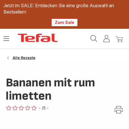
Jetzt im SALE: Entdecken Sie eine große Auswahl an
Bestsellern
Zum Sale
Tefal
Das
Mein
Mein
Homepage
Menü
Konto
Waren
öffnen
Alle Rezepte
Bananen mit rum
limetten
-
/5
-
ratings.0