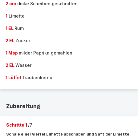
2 cm
dicke Scheiben geschnitten
1
Limette
1 EL
Rum
2 EL
Zucker
1 Msp
milder Paprika gemahlen
2 EL
Wasser
1 Löffel
Traubenkernöl
Zubereitung
Schritte 1
/7
Schale einer viertel Limette abschaben und Saft der Limette