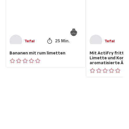
mit
Limette
und
Koriander
aromatisierte
Äpfel
und
Bananen
25 Min.
Tefal
Tefal
Bananen mit rum limetten
Mit ActiFry frittie
Limette und Koria
aromatisierte Äpf
ratings.0
ratings.0