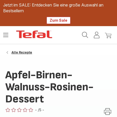
Jetzt im SALE: Entdecken Sie eine große Auswahl an
Bestsellern
Zum Sale
Tefal
Das
Mein
Mein
Homepage
Menü
Konto
Waren
öffnen
Alle Rezepte
Apfel-Birnen-
Walnuss-Rosinen-
Dessert
-
/5
-
ratings.0