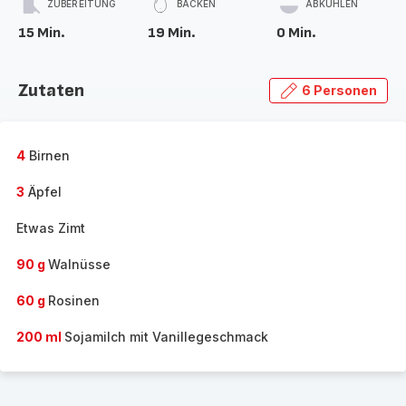
ZUBEREITUNG
BACKEN
ABKÜHLEN
15 Min.
19 Min.
0 Min.
Zutaten
6 Personen
4
Birnen
3
Äpfel
Etwas Zimt
90 g
Walnüsse
60 g
Rosinen
200 ml
Sojamilch mit Vanillegeschmack