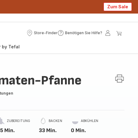
Zum Sale
Store-Finder
Benötigen Sie Hilfe?
Store-
Benötigen
Mein
Mein
Finder
Sie
Konto
Waren
 by Tefal
Hilfe?
omaten-Pfanne
rtungen
ZUBEREITUNG
BACKEN
ABKÜHLEN
5 Min.
33 Min.
0 Min.