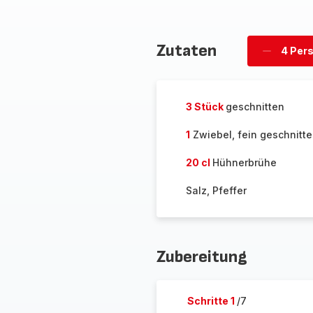
Zutaten
4 Per
Personen
löschen
3 Stück
geschnitten
1
Zwiebel, fein geschnitt
20 cl
Hühnerbrühe
Salz, Pfeffer
Zubereitung
Schritte 1
/7