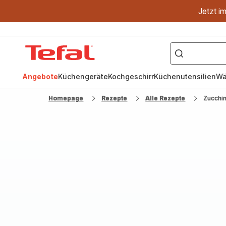
Jetzt i
["OptiGrill","Easy
Fry","Pfanne"]
Tefal
Homepage
Angebote
Küchengeräte
Kochgeschirr
Küchenutensilien
Wä
Homepage
Rezepte
Alle Rezepte
Zucchi