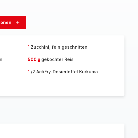
sonen
Personen
hinzufügen
1
Zucchini, fein geschnitten
en
500 g
gekochter Reis
1
/2 ActiFry-Dosierlöffel Kurkuma