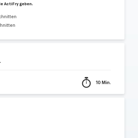
ie ActiFry geben.
chnitten
chnitten
.
10 Min.