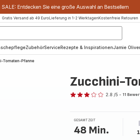
m SALE: Entdecken Sie eine große Auswahl an Bestsellern
Gratis Versand ab 49 Euro
Lieferung in 1-2 Werktagen
Kostenfreie Retouren
schepflege
Zubehör
Service
Rezepte & Inspirationen
Jamie Oliver
ni-Tomaten-Pfanne
Zucchini-T
2.8
/5
-
11 Bewe
ratings.2.8
GESAMTZEIT
48 Min.
1