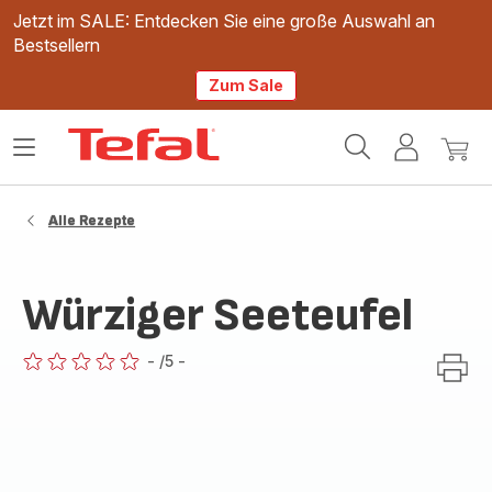
Jetzt im SALE: Entdecken Sie eine große Auswahl an
Bestsellern
Zum Sale
Tefal
Das
Mein
Mein
Homepage
Menü
Konto
Waren
öffnen
Alle Rezepte
Würziger Seeteufel
-
/5
-
ratings.0