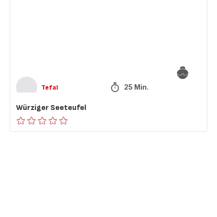
25 Min.
Tefal
Würziger Seeteufel
ratings.0