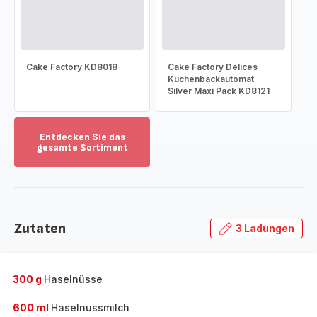
Cake Factory KD8018
Cake Factory Délices
Kuchenbackautomat
Silver Maxi Pack KD8121
Entdecken Sie das
gesamte Sortiment
Mehr
anzeigen
-
Entdecken
Sie
Zutaten
3 Ladungen
das
gesamte
Sortiment
-
300 g
Haselnüsse
600 ml
Haselnussmilch