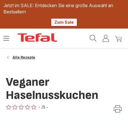
Jetzt im SALE: Entdecken Sie eine große Auswahl an
Bestsellern
Zum Sale
Tefal
Das
Mein
Mein
Homepage
Menü
Konto
Waren
öffnen
Alle Rezepte
Veganer
Haselnusskuchen
-
/5
-
ratings.0