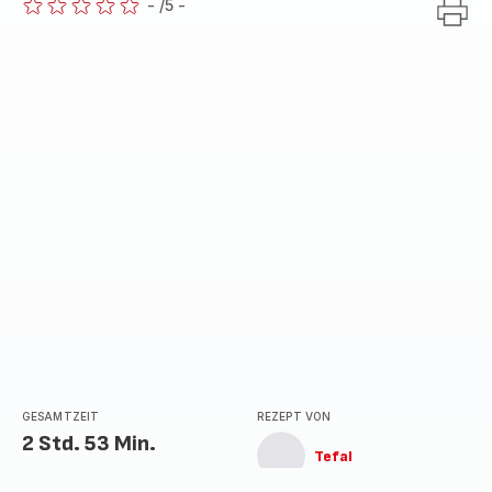
-
/5
-
ratings.0
GESAMTZEIT
REZEPT VON
2 Std. 53 Min.
Tefal