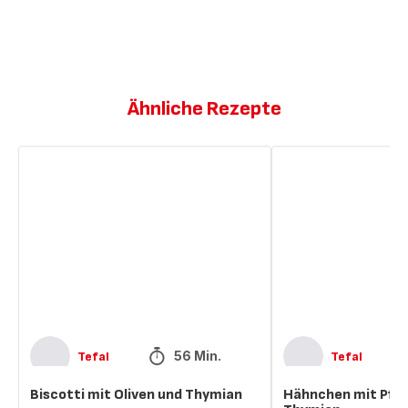
Ähnliche Rezepte
Biscotti
Hähnchen
mit
mit
Oliven
Pfirsichen
und
und
Thymian
Thymian
56 Min.
Tefal
Tefal
Biscotti mit Oliven und Thymian
Hähnchen mit Pfir