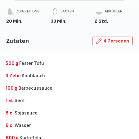
ZUBEREITUNG
BACKEN
ABKÜHLEN
20 Min.
33 Min.
2 Std.
Zutaten
4 Personen
500 g
Fester Tofu
3 Zehe
Knoblauch
100 g
Barbecuesauce
1 EL
Senf
6 cl
Sojasauce
9 cl
Wasser
800 g
Kartoffeln