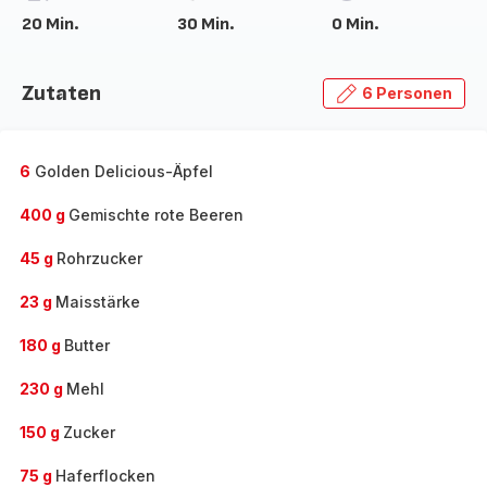
20 Min.
30 Min.
0 Min.
Zutaten
6 Personen
6
Golden Delicious-Äpfel
400 g
Gemischte rote Beeren
45 g
Rohrzucker
23 g
Maisstärke
180 g
Butter
230 g
Mehl
150 g
Zucker
75 g
Haferflocken