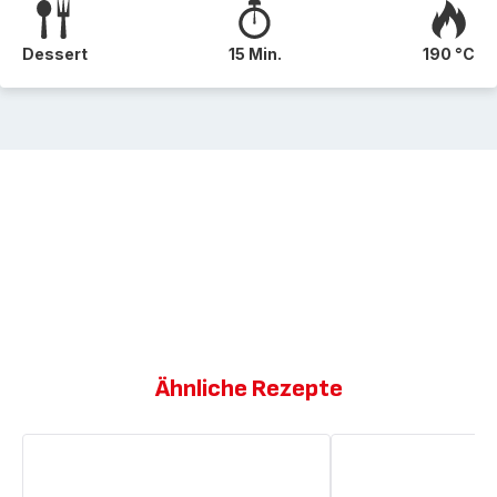
Dessert
15 Min.
190 °C
Ähnliche Rezepte
Cremiger
Cocktail
Smoothie
aus
aus
roten