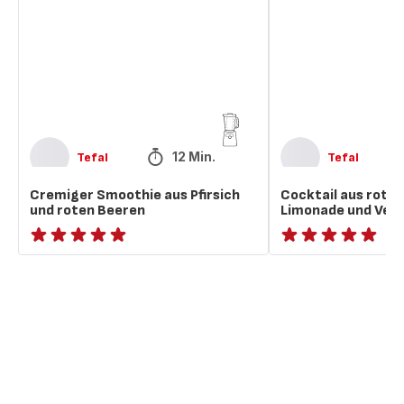
Pfirsich
Beeren,
und
Limonade
roten
und
Beeren
Veilchenblüten
12 Min.
Tefal
Tefal
Cremiger Smoothie aus Pfirsich
Cocktail aus rote
und roten Beeren
Limonade und Veil
ratings.NaN
ratings.NaN