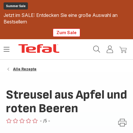
Summer Sale
Jetzt im SALE: Entdecken Sie eine große Auswahl an
Bestsellern
Zum Sale
Tefal
Das
Mein
Mein
Homepage
Menü
Konto
Waren
öffnen
Alle Rezepte
Streusel aus Apfel und
roten Beeren
-
/5
-
ratings.0