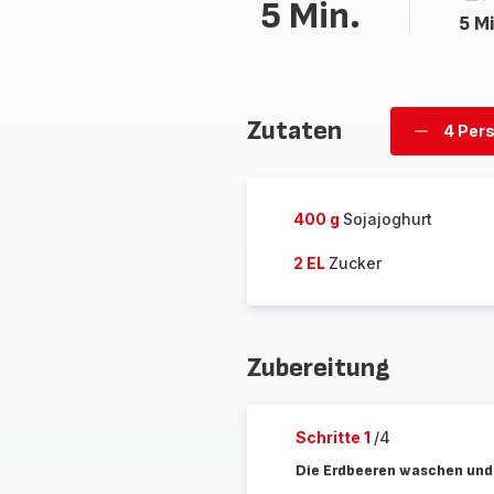
5 Min.
5 Mi
Zutaten
4 Per
Personen
löschen
400 g
Sojajoghurt
2 EL
Zucker
Zubereitung
Schritte 1
/4
Die Erdbeeren waschen und e