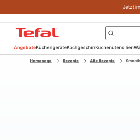
Jetzt i
["OptiGrill","Easy
Fry","Pfanne"]
Tefal
Homepage
Angebote
Küchengeräte
Kochgeschirr
Küchenutensilien
Wä
Homepage
Rezepte
Alle Rezepte
Smooth