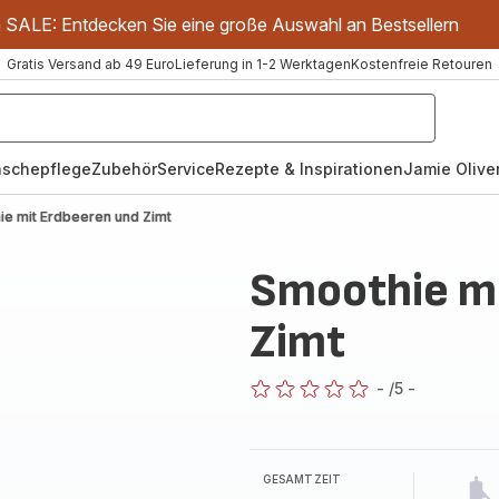
m SALE: Entdecken Sie eine große Auswahl an Bestsellern
Gratis Versand ab 49 Euro
Lieferung in 1-2 Werktagen
Kostenfreie Retouren
schepflege
Zubehör
Service
Rezepte & Inspirationen
Jamie Oliver
ie mit Erdbeeren und Zimt
Smoothie mi
Zimt
-
/5
-
ratings.0
GESAMTZEIT