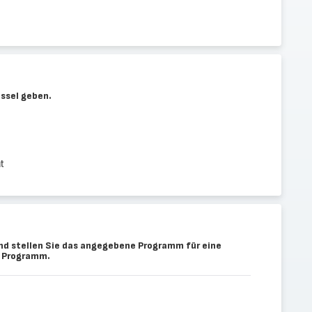
üssel geben.
t
nd stellen Sie das angegebene Programm für eine
s Programm.