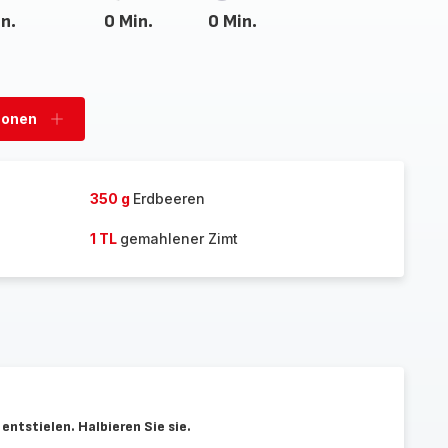
n.
0 Min.
0 Min.
sonen
Personen
hinzufügen
350 g
Erdbeeren
1 TL
gemahlener Zimt
ntstielen. Halbieren Sie sie.