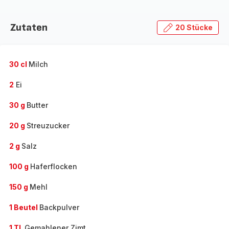
Zutaten
20 Stücke
30 cl
Milch
2
Ei
30 g
Butter
20 g
Streuzucker
2 g
Salz
100 g
Haferflocken
150 g
Mehl
1 Beutel
Backpulver
1 TL
Gemahlener Zimt