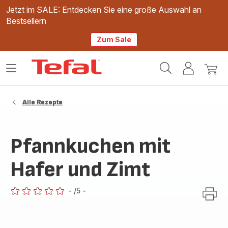
Jetzt im SALE: Entdecken Sie eine große Auswahl an
Bestsellern
Zum Sale
Tefal
Das
Mein
Mein
Homepage
Menü
Konto
Waren
öffnen
Alle Rezepte
Pfannkuchen mit
Hafer und Zimt
-
/5
-
ratings.0