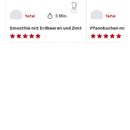
5 Min.
Tefal
Tefal
Smoothie mit Erdbeeren und Zimt
Pfannkuchen mit E
ratings.NaN
ratings.NaN