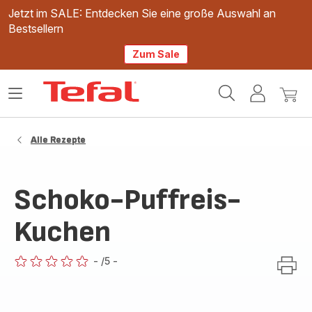
Jetzt im SALE: Entdecken Sie eine große Auswahl an
Bestsellern
Zum Sale
Tefal
Das
Mein
Mein
Homepage
Menü
Konto
Waren
öffnen
Alle Rezepte
Schoko-Puffreis-
Kuchen
-
/5
-
ratings.0