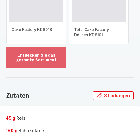
Cake Factory KD8018
Tefal Cake Factory
Délices KD8101
Entdecken Sie das
gesamte Sortiment
Mehr
anzeigen
-
Entdecken
Sie
Zutaten
3 Ladungen
das
gesamte
Sortiment
-
45 g
Reis
180 g
Schokolade