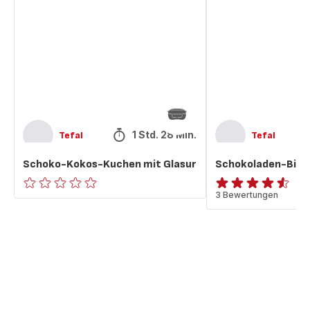
Kuchen
Kuchen
mit
Glasur
1 Std. 28 Min.
Tefal
Tefal
Schoko-Kokos-Kuchen mit Glasur
Schokoladen-Birn
ratings.0
ratings.4.5
3 Bewertungen