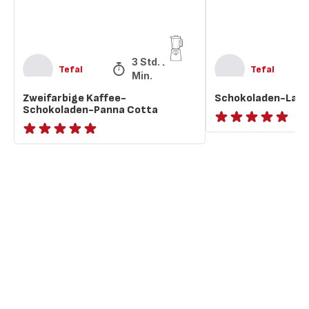
3 Std. 28
Tefal
Tefal
Min.
Zweifarbige Kaffee-
Schokoladen-Lav
Schokoladen-Panna Cotta
ratings.NaN
ratings.NaN