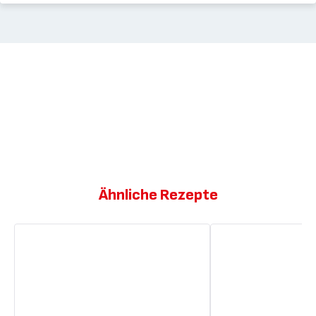
Ähnliche Rezepte
Zweifarbige
Schokoladen-
Kaffee-
Lava-
Schokoladen-
Kuchen
Panna
Cotta