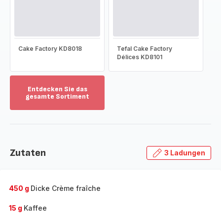
Cake Factory KD8018
Tefal Cake Factory
Délices KD8101
Entdecken Sie das
gesamte Sortiment
Mehr
anzeigen
-
Entdecken
Sie
Zutaten
3 Ladungen
das
gesamte
Sortiment
-
450 g
Dicke Crème fraîche
15 g
Kaffee