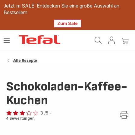
Jetzt im SALE: Entdecken Sie eine große Auswahl an
Bestsellern
Zum Sale
Tefal
Das
Mein
Mein
Homepage
Menü
Konto
Waren
öffnen
Alle Rezepte
Schokoladen-Kaffee-
Kuchen
3
/5
-
Bewertung
4 Bewertungen
mit
3