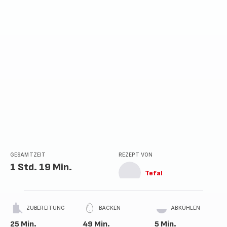
Sternen
(Durchschnitt)
GESAMTZEIT
REZEPT VON
1 Std. 19 Min.
Tefal
ZUBEREITUNG
BACKEN
ABKÜHLEN
25 Min.
49 Min.
5 Min.