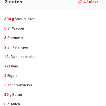
Zutaten
4 Stücke
300 g
Streuzucker
0.7 l
Wasser
3
Sternanis
2
Zimtstangen
1 EL
Vanilleextrakt
7 cl
Rum
2
Eigelb
30 g
Streuzucker
30 g
Butter
8 cl
Milch