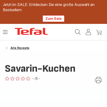
Jetzt im SALE: Entdecken Sie eine große Auswahl an
Bestsellern
Zum Sale
Tefal
Das
Mein
Mein
Homepage
Menü
Konto
Waren
öffnen
Alle Rezepte
Savarin-Kuchen
-
/5
-
ratings.0