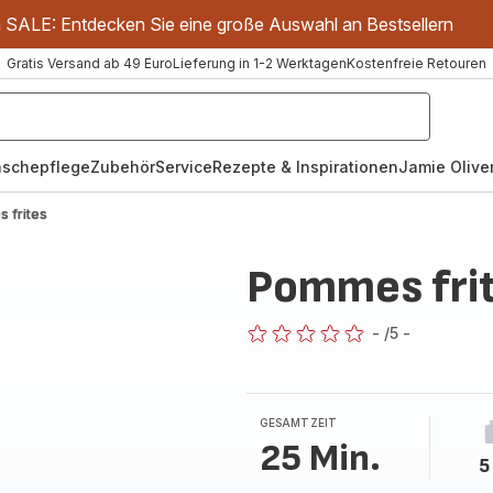
m SALE: Entdecken Sie eine große Auswahl an Bestsellern
Gratis Versand ab 49 Euro
Lieferung in 1-2 Werktagen
Kostenfreie Retouren
schepflege
Zubehör
Service
Rezepte & Inspirationen
Jamie Oliver
 frites
Pommes fri
-
/5
-
ratings.0
GESAMTZEIT
25 Min.
5