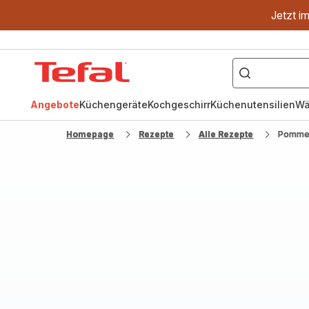
Jetzt i
["OptiGrill","Easy
Fry","Pfanne"]
Tefal
Homepage
Angebote
Küchengeräte
Kochgeschirr
Küchenutensilien
Wä
Homepage
Rezepte
Alle Rezepte
Pommes