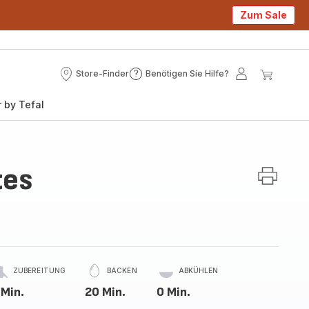
Zum Sale
Store-Finder
Benötigen Sie Hilfe?
Store-
Benötigen
Mein
Mein
Finder
Sie
Konto
Waren
 by Tefal
Hilfe?
tes
ZUBEREITUNG
BACKEN
ABKÜHLEN
 Min.
20 Min.
0 Min.