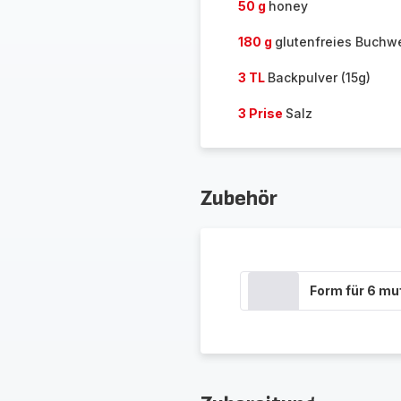
50 g
honey
180 g
glutenfreies Buchw
3 TL
Backpulver (15g)
3 Prise
Salz
Zubehör
Form für 6 mu