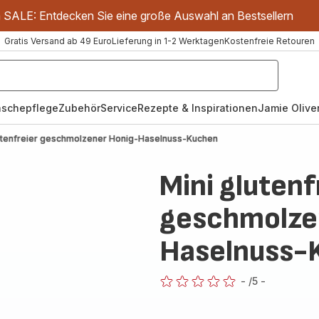
m SALE: Entdecken Sie eine große Auswahl an Bestsellern
Gratis Versand ab 49 Euro
Lieferung in 1-2 Werktagen
Kostenfreie Retouren
schepflege
Zubehör
Service
Rezepte & Inspirationen
Jamie Oliver
lutenfreier geschmolzener Honig-Haselnuss-Kuchen
Mini glutenf
geschmolze
Haselnuss-
-
/5
-
ratings.0