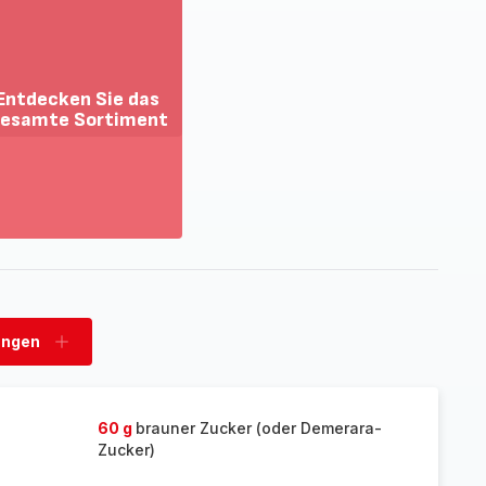
Entdecken Sie das
esamte Sortiment
ehr
zeigen
tdecken
e
as
esamte
rtiment
ungen
n
Ladungen
hinzufügen
60 g
brauner Zucker (oder Demerara-
Zucker)