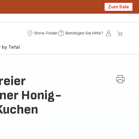
Zum Sale
Store-Finder
Benötigen Sie Hilfe?
Store-
Benötigen
Mein
Mein
Finder
Sie
Konto
Waren
 by Tefal
Hilfe?
reier
ner Honig-
Kuchen