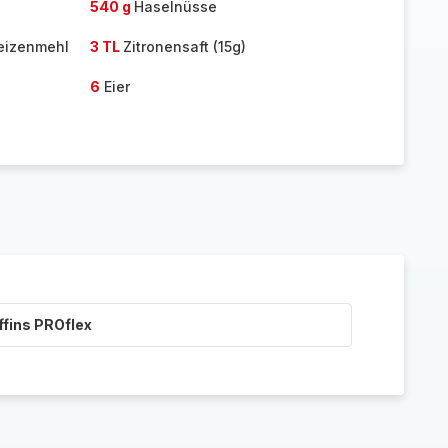
540 g
Haselnüsse
eizenmehl
3 TL
Zitronensaft (15g)
6
Eier
ffins PROflex