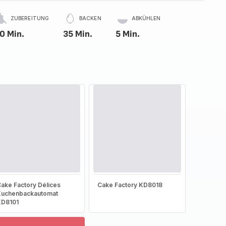
ZUBEREITUNG
BACKEN
ABKÜHLEN
0 Min.
35 Min.
5 Min.
ake Factory Délices
Cake Factory KD8018
Kuchenbackautomat
KD8101