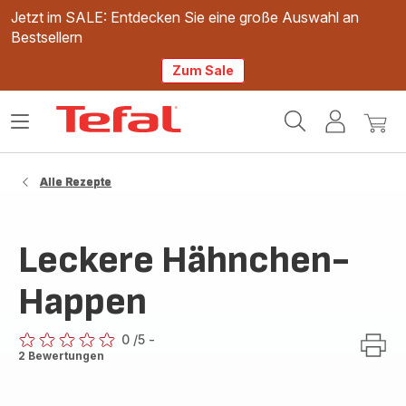
Jetzt im SALE: Entdecken Sie eine große Auswahl an
Bestsellern
Zum Sale
Tefal
Das
Mein
Mein
Homepage
Menü
Konto
Waren
öffnen
Alle Rezepte
Leckere Hähnchen-
Happen
0
/5
-
ratings.0
2 Bewertungen