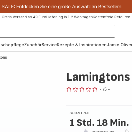
m SALE: Entdecken Sie eine große Auswahl an Bestsellern
Gratis Versand ab 49 Euro
Lieferung in 1-2 Werktagen
Kostenfreie Retouren
schepflege
Zubehör
Service
Rezepte & Inspirationen
Jamie Oliver
tons
Lamingtons
-
/5
-
ratings.0
GESAMTZEIT
1 Std. 18 Min.