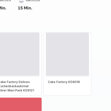
BACKEN
ABKÜHLEN
Min.
15 Min.
ake Factory Délices
Cake Factory KD8018
Kuchenbackautomat
ilver Maxi Pack KD8121