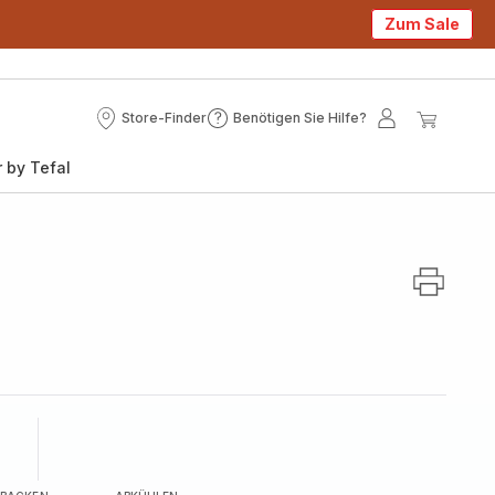
Zum Sale
Store-Finder
Benötigen Sie Hilfe?
Store-
Benötigen
Mein
Mein
Finder
Sie
Konto
Waren
 by Tefal
Hilfe?