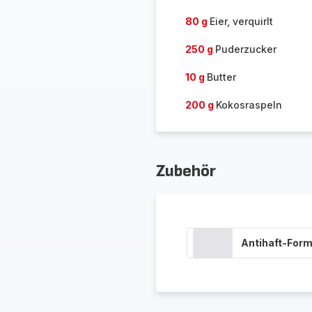
80 g
Eier, verquirlt
250 g
Puderzucker
10 g
Butter
200 g
Kokosraspeln
Zubehör
Antihaft-Form