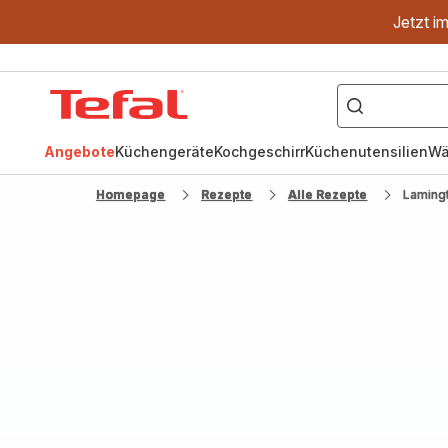
Jetzt i
["OptiGrill","Easy
Fry","Pfanne"]
Tefal
Homepage
Angebote
Küchengeräte
Kochgeschirr
Küchenutensilien
Wä
Homepage
Rezepte
Alle Rezepte
Laming