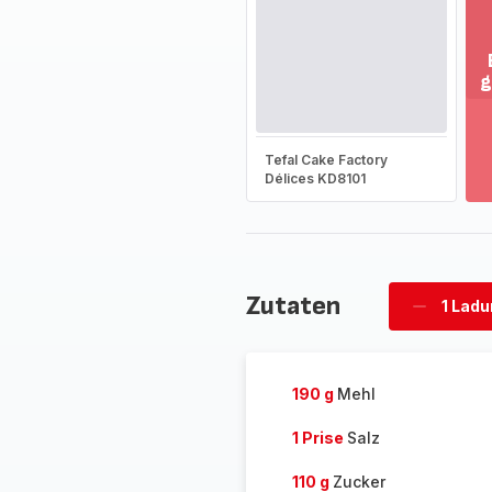
g
M
an
-
Tefal Cake Factory
En
Délices KD8101
Si
d
g
So
-
Zutaten
1 Lad
Ladung
löschen
190 g
Mehl
1 Prise
Salz
110 g
Zucker