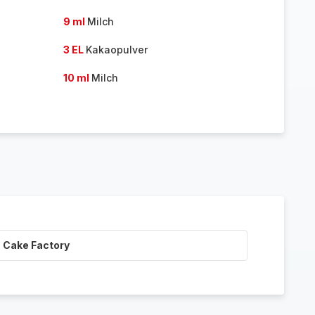
9 ml
Milch
3 EL
Kakaopulver
10 ml
Milch
 Cake Factory