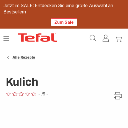
Jetzt im SALE: Entdecken Sie eine große Auswahl an
Bestsellern
Zum Sale
Tefal
Das
Mein
Mein
Homepage
Menü
Konto
Waren
öffnen
Alle Rezepte
Kulich
-
/5
-
ratings.0