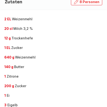
Zutaten
8 Personen
2 EL
Weizenmehl
20 cl
Milch 3,2 %
12 g
Trockenhefe
1 EL
Zucker
640 g
Weizenmehl
140 g
Butter
1
Zitrone
200 g
Zucker
1
Ei
3
Eigelb