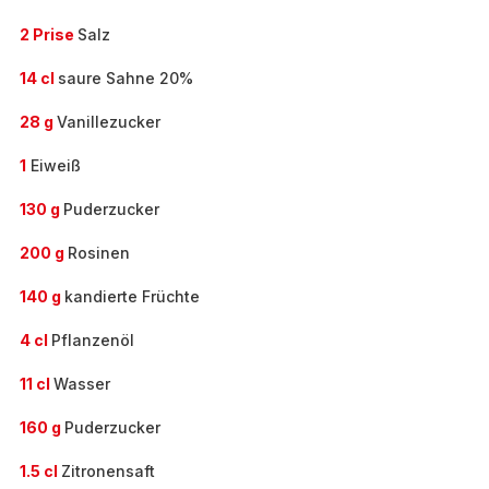
2 Prise
Salz
14 cl
saure Sahne 20%
28 g
Vanillezucker
1
Eiweiß
130 g
Puderzucker
200 g
Rosinen
140 g
kandierte Früchte
4 cl
Pflanzenöl
11 cl
Wasser
160 g
Puderzucker
1.5 cl
Zitronensaft