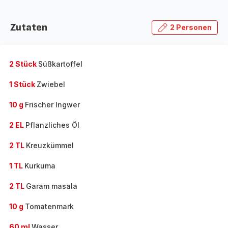
Zutaten
2 Personen
2 Stück
Süßkartoffel
1 Stück
Zwiebel
10 g
Frischer Ingwer
2 EL
Pflanzliches Öl
2 TL
Kreuzkümmel
1 TL
Kurkuma
2 TL
Garam masala
10 g
Tomatenmark
60 ml
Wasser