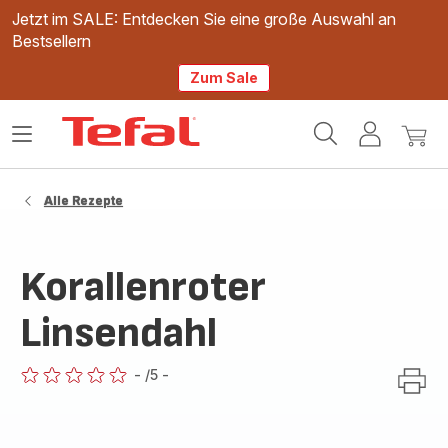
Jetzt im SALE: Entdecken Sie eine große Auswahl an
Bestsellern
Zum Sale
Tefal
Das
Mein
Mein
Homepage
Menü
Konto
Waren
öffnen
Alle Rezepte
Korallenroter
Linsendahl
-
/5
-
ratings.0