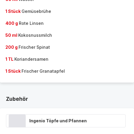
1 Stück
Gemüsebrühe
400 g
Rote Linsen
50 ml
Kokosnussmilch
200 g
Frischer Spinat
1 TL
Koriandersamen
1 Stück
Frischer Granatapfel
Zubehör
Ingenio Töpfe und Pfannen