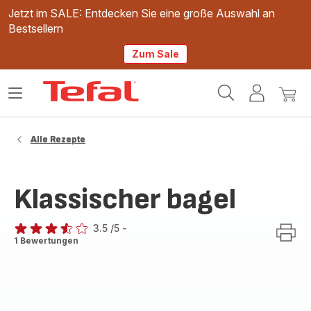
Jetzt im SALE: Entdecken Sie eine große Auswahl an
Bestsellern
Zum Sale
Tefal
Das
Mein
Mein
Homepage
Menü
Konto
Waren
öffnen
Alle Rezepte
Klassischer bagel
3.5
/5
-
ratings.3.5
1 Bewertungen