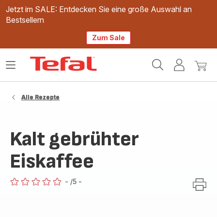
Jetzt im SALE: Entdecken Sie eine große Auswahl an
Bestsellern
Zum Sale
Tefal
Das
Mein
Mein
Homepage
Menü
Konto
Waren
öffnen
Alle Rezepte
Kalt gebrühter
Eiskaffee
-
/5
-
ratings.0