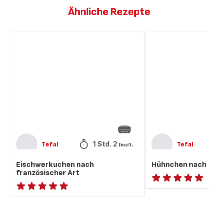
Ähnliche Rezepte
Eischwerkuchen
Hühnchen
nach
nach
französischer
indischer
Art
Art
1 Std. 2 Min.
Tefal
Tefal
Eischwerkuchen nach
Hühnchen nach ind
französischer Art
ratings.NaN
ratings.NaN