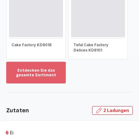
Cake Factory KD8018
Tefal Cake Factory
Délices KD8101
Entdecken Sie das
gesamte Sortiment
Mehr
anzeigen
-
Entdecken
Sie
Zutaten
2 Ladungen
das
gesamte
Sortiment
-
6
Ei