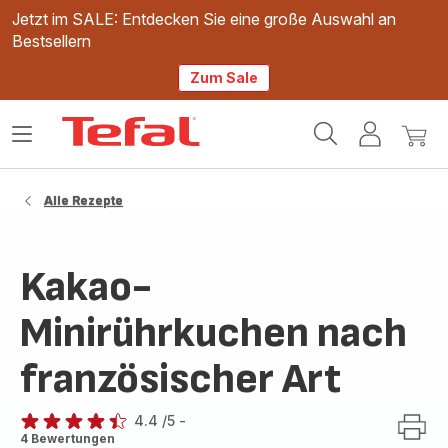
Jetzt im SALE: Entdecken Sie eine große Auswahl an
Bestsellern
Zum Sale
Tefal
Das
Mein
Mein
Homepage
Menü
Konto
Waren
öffnen
Alle Rezepte
Kakao-
Minirührkuchen nach
französischer Art
4.4
/5
-
ratings.4.4
4 Bewertungen