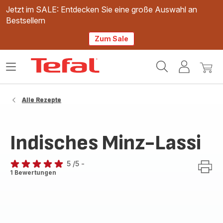
Jetzt im SALE: Entdecken Sie eine große Auswahl an
Bestsellern
Zum Sale
Tefal
Das
Mein
Mein
Homepage
Menü
Konto
Waren
öffnen
Alle Rezepte
Indisches Minz-Lassi
5
/5
-
Bewertung
1 Bewertungen
mit
5
Sternen
(Durchschnitt)