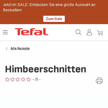
Jetzt im SALE: Entdecken Sie eine große Auswahl an
Bestsellern
Zum Sale
Tefal
Das
Mein
Mein
Homepage
Menü
Konto
Waren
öffnen
Alle Rezepte
Himbeerschnitten
-
/5
-
ratings.0