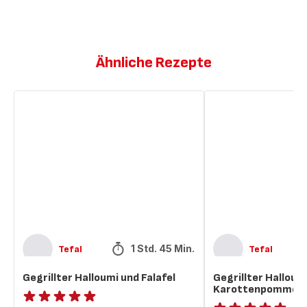
Ähnliche Rezepte
Gegrillter
Gegrillter
Halloumi
Halloumi-
und
Burger
Falafel
mit
Karottenpommes
1 Std. 45 Min.
Tefal
Tefal
Gegrillter Halloumi und Falafel
Gegrillter Hallou
Karottenpommes