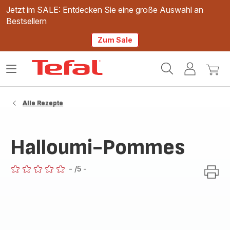
Jetzt im SALE: Entdecken Sie eine große Auswahl an
Bestsellern
Zum Sale
Tefal
Das
Mein
Mein
Homepage
Menü
Konto
Waren
öffnen
Alle Rezepte
Halloumi-Pommes
-
/5
-
ratings.0