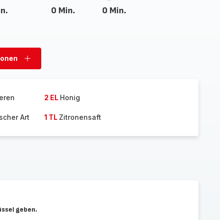
n.
0 Min.
0 Min.
sonen
Personen
hinzufügen
eren
2 EL
Honig
scher Art
1 TL
Zitronensaft
üssel geben.