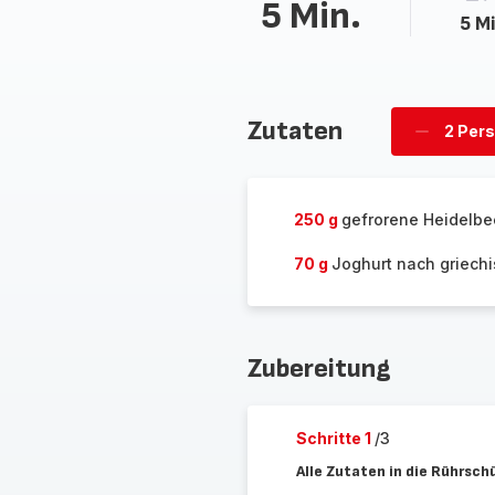
5 Min.
5 Mi
Zutaten
2 Per
Personen
löschen
250 g
gefrorene Heidelbe
70 g
Joghurt nach griechi
Zubereitung
Schritte 1
/3
Alle Zutaten in die Rührsch