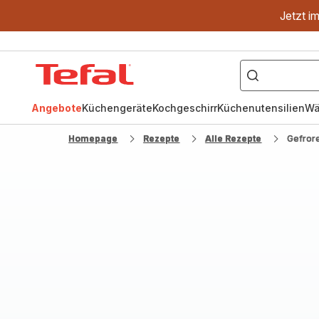
Jetzt i
["OptiGrill","Easy
Fry","Pfanne"]
Tefal
Homepage
Angebote
Küchengeräte
Kochgeschirr
Küchenutensilien
Wä
Homepage
Rezepte
Alle Rezepte
Gefror