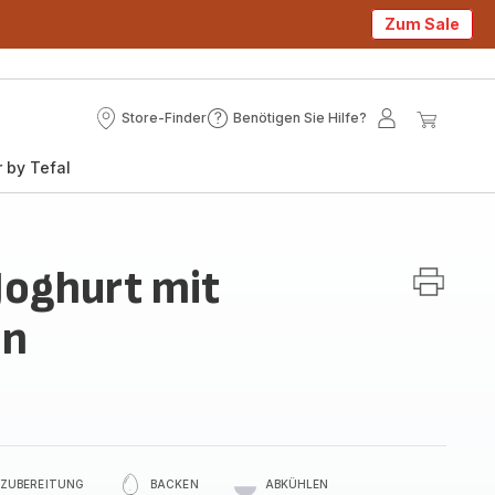
Zum Sale
Store-Finder
Benötigen Sie Hilfe?
Store-
Benötigen
Mein
Mein
Finder
Sie
Konto
Waren
 by Tefal
Hilfe?
Joghurt mit
en
ZUBEREITUNG
BACKEN
ABKÜHLEN