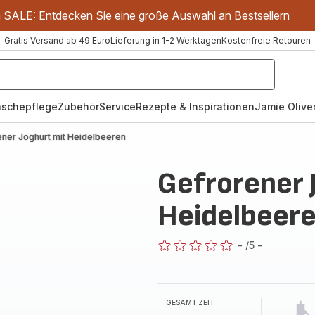
m SALE: Entdecken Sie eine große Auswahl an Bestsellern
Gratis Versand ab 49 Euro
Lieferung in 1-2 Werktagen
Kostenfreie Retouren
schepflege
Zubehör
Service
Rezepte & Inspirationen
Jamie Oliver
ener Joghurt mit Heidelbeeren
Gefrorener 
Heidelbeer
-
/5
-
ratings.0
GESAMTZEIT