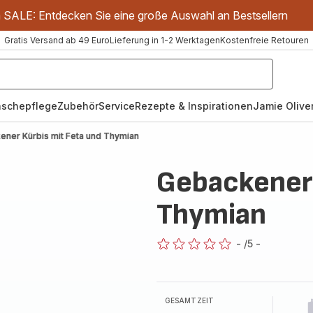
m SALE: Entdecken Sie eine große Auswahl an Bestsellern
Gratis Versand ab 49 Euro
Lieferung in 1-2 Werktagen
Kostenfreie Retouren
schepflege
Zubehör
Service
Rezepte & Inspirationen
Jamie Oliver
ener Kürbis mit Feta und Thymian
Gebackener 
Thymian
-
/5
-
ratings.0
GESAMTZEIT