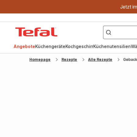
Jetzt i
["OptiGrill","Easy
Fry","Pfanne"]
Tefal
Homepage
Angebote
Küchengeräte
Kochgeschirr
Küchenutensilien
Wä
Homepage
Rezepte
Alle Rezepte
Geback