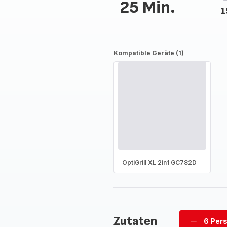
25 Min.
1
Kompatible Geräte (1)
OptiGrill XL 2in1 GC782D
Zutaten
6 Per
Personen