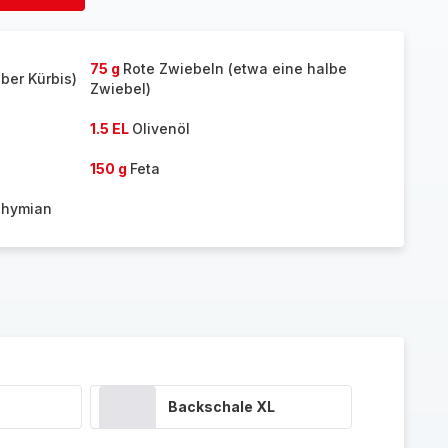
hinzufügen
75 g
Rote Zwiebeln (etwa eine halbe
lber Kürbis)
Zwiebel)
1.5 EL
Olivenöl
150 g
Feta
Thymian
Backschale XL