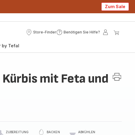
Zum Sale
Store-Finder
Benötigen Sie Hilfe?
Store-
Benötigen
Mein
Mein
Finder
Sie
Konto
Waren
 by Tefal
Hilfe?
Kürbis mit Feta und
ZUBEREITUNG
BACKEN
ABKÜHLEN