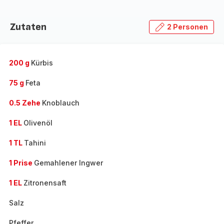
Zutaten
2 Personen
200 g
Kürbis
75 g
Feta
0.5 Zehe
Knoblauch
1 EL
Olivenöl
1 TL
Tahini
1 Prise
Gemahlener Ingwer
1 EL
Zitronensaft
Salz
Pfeffer