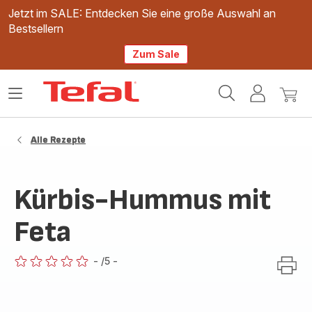
Jetzt im SALE: Entdecken Sie eine große Auswahl an
Bestsellern
Zum Sale
Tefal
Das
Mein
Mein
Homepage
Menü
Konto
Waren
öffnen
Alle Rezepte
Kürbis-Hummus mit
Feta
-
/5
-
ratings.0