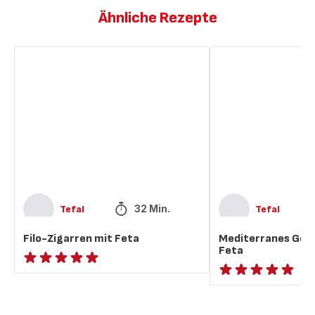
Ähnliche Rezepte
Filo-
Mediterranes
Zigarren
Gemüsesuppe
mit
mit
Feta
Feta
32 Min.
Tefal
Tefal
Filo-Zigarren mit Feta
Mediterranes Gem
Feta
ratings.NaN
ratings.NaN